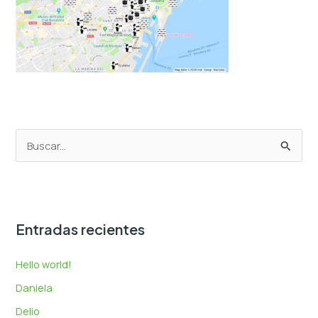
B
u
s
c
Entradas recientes
a
r
Hello world!
p
Daniela
o
Delio
r