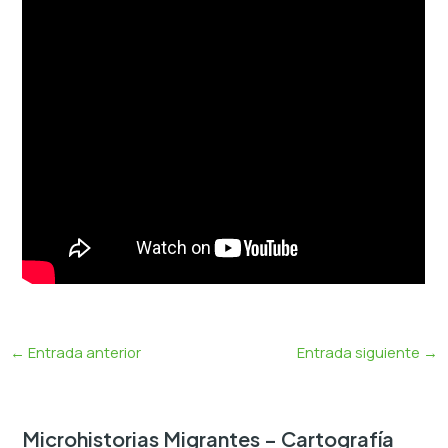
←
Entrada anterior
Entrada siguiente
→
Microhistorias Migrantes – Cartografía