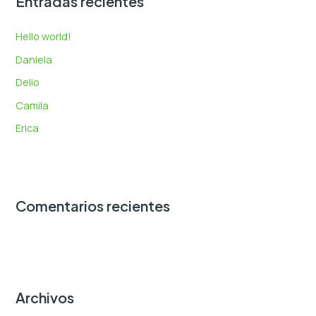
Entradas recientes
a
r
Hello world!
p
Daniela
o
Delio
r
:
Camila
Erica
Comentarios recientes
Archivos