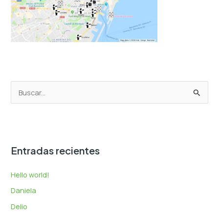
B
u
s
c
Entradas recientes
a
r
Hello world!
p
Daniela
o
Delio
r