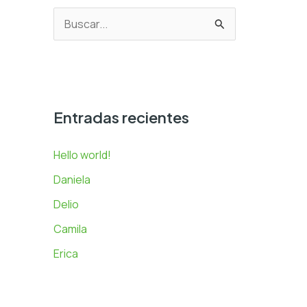
B
u
s
c
a
Entradas recientes
r
Hello world!
p
Daniela
o
r
Delio
:
Camila
Erica