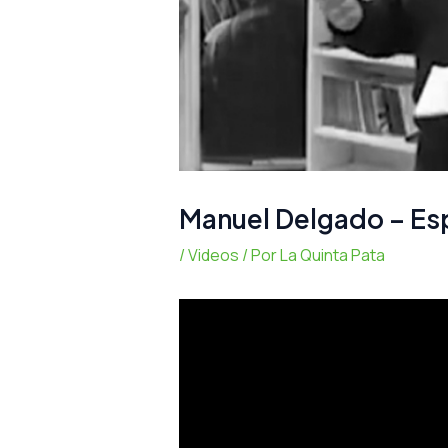
Manuel Delgado – Esp
/
Videos
/ Por
La Quinta Pata