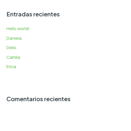
c
Entradas recientes
a
r
Hello world!
p
Daniela
o
Delio
r
:
Camila
Erica
Comentarios recientes