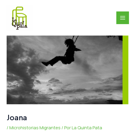
Ir
MAI
al
ME
contenido
Joana
/
Microhistorias Migrantes
/ Por
La Quinta Pata