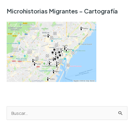
Microhistorias Migrantes – Cartografía
B
u
s