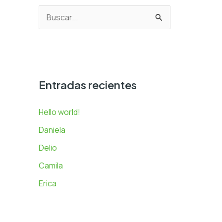
B
u
s
c
a
Entradas recientes
r
Hello world!
p
Daniela
o
r
Delio
:
Camila
Erica