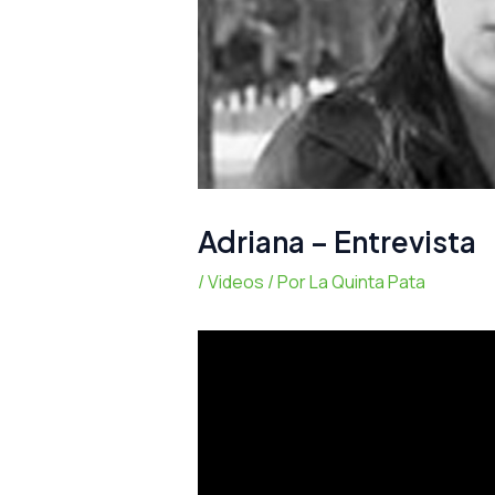
Adriana – Entrevista
/
Videos
/ Por
La Quinta Pata