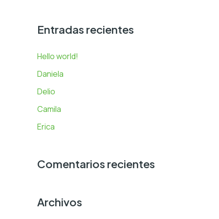
u
s
Entradas recientes
c
a
Hello world!
r
Daniela
p
Delio
o
Camila
r
Erica
:
Comentarios recientes
Archivos