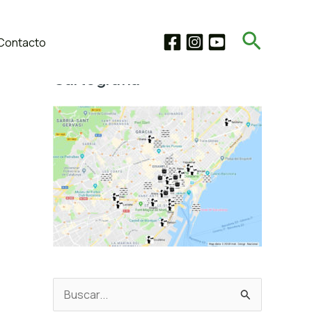
Buscar
Contacto
Microhistorias Migrantes –
Cartografía
B